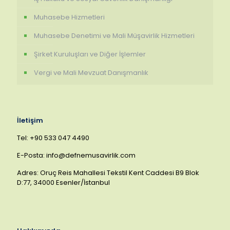
Muhasebe Hizmetleri
Muhasebe Denetimi ve Mali Müşavirlik Hizmetleri
Şirket Kuruluşları ve Diğer İşlemler
Vergi ve Mali Mevzuat Danışmanlık
İletişim
Tel: +90 533 047 4490
E-Posta: info@defnemusavirlik.com
Adres: Oruç Reis Mahallesi Tekstil Kent Caddesi B9 Blok
D:77, 34000 Esenler/İstanbul