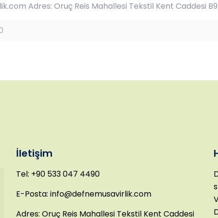
k.com Adres: Oruç Reis Mahallesi Tekstil Kent Caddesi B9
0
İletişim
Tel: +90 533 047 4490
D
s
E-Posta: info@defnemusavirlik.com
V
D
Adres: Oruç Reis Mahallesi Tekstil Kent Caddesi