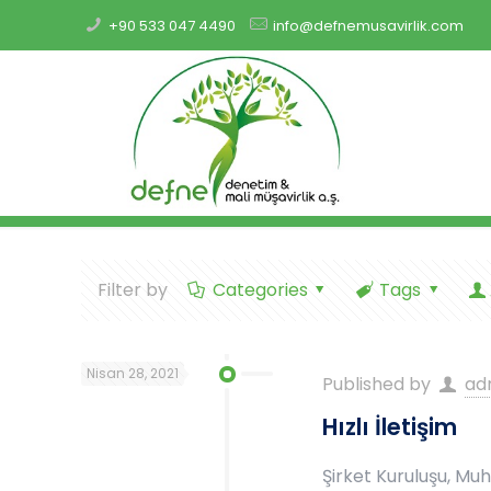
+90 533 047 4490
info@defnemusavirlik.com
Filter by
Categories
Tags
Nisan 28, 2021
Published by
ad
Hızlı İletişim
Şirket Kuruluşu, Mu