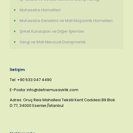
Muhasebe Hizmetleri
Muhasebe Denetimi ve Mali Müşavirlik Hizmetleri
Şirket Kuruluşları ve Diğer İşlemler
Vergi ve Mali Mevzuat Danışmanlık
İletişim
Tel: +90 533 047 4490
E-Posta: info@defnemusavirlik.com
Adres: Oruç Reis Mahallesi Tekstil Kent Caddesi B9 Blok
D:77, 34000 Esenler/İstanbul