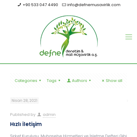
+90 533 047 4490
info@defnemusavirlik.com
Categories
Tags
Authors
Show all
Nisan 28, 2021
Published by
admin
Hızlı İletişim
Şirket Kuruluşu, Muhasebe Hizmetleri ve İşletme Defteri Gibi