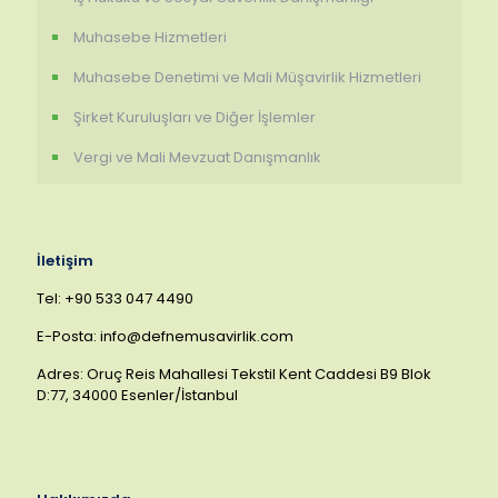
Muhasebe Hizmetleri
Muhasebe Denetimi ve Mali Müşavirlik Hizmetleri
Şirket Kuruluşları ve Diğer İşlemler
Vergi ve Mali Mevzuat Danışmanlık
İletişim
Tel: +90 533 047 4490
E-Posta: info@defnemusavirlik.com
Adres: Oruç Reis Mahallesi Tekstil Kent Caddesi B9 Blok
D:77, 34000 Esenler/İstanbul