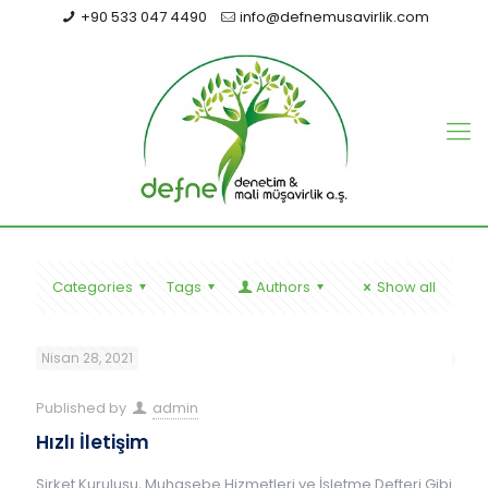
+90 533 047 4490
info@defnemusavirlik.com
Categories
Tags
Authors
Show all
Nisan 28, 2021
Published by
admin
Hızlı İletişim
Şirket Kuruluşu, Muhasebe Hizmetleri ve İşletme Defteri Gibi