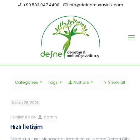
+90 533 047 4490
info@defnemusavirlik.com
Categories
Tags
Authors
Show all
Nisan 28, 2021
Published by
admin
Hızlı İletişim
Şirket Kuruluşu, Muhasebe Hizmetleri ve İşletme Defteri Gibi