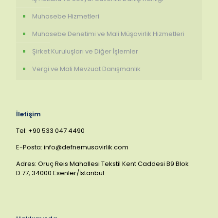
Muhasebe Hizmetleri
Muhasebe Denetimi ve Mali Müşavirlik Hizmetleri
Şirket Kuruluşları ve Diğer İşlemler
Vergi ve Mali Mevzuat Danışmanlık
İletişim
Tel: +90 533 047 4490
E-Posta: info@defnemusavirlik.com
Adres: Oruç Reis Mahallesi Tekstil Kent Caddesi B9 Blok
D:77, 34000 Esenler/İstanbul