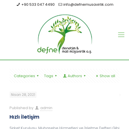
+90 533 047 4490
info@defnemusavirlik.com
Categories
Tags
Authors
Show all
Nisan 28, 2021
Published by
admin
Hızlı İletişim
Şirket Kuruluşu, Muhasebe Hizmetleri ve İşletme Defteri Gibi