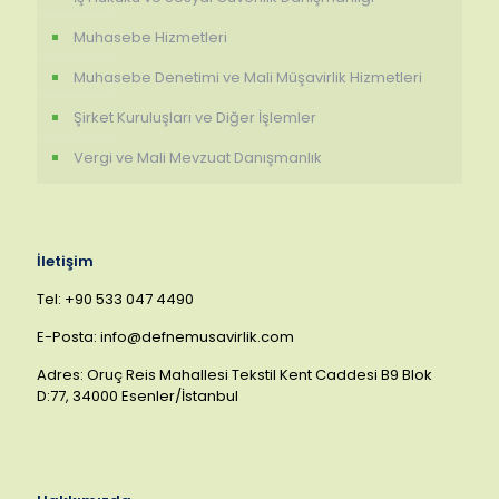
Muhasebe Hizmetleri
Muhasebe Denetimi ve Mali Müşavirlik Hizmetleri
Şirket Kuruluşları ve Diğer İşlemler
Vergi ve Mali Mevzuat Danışmanlık
İletişim
Tel: +90 533 047 4490
E-Posta: info@defnemusavirlik.com
Adres: Oruç Reis Mahallesi Tekstil Kent Caddesi B9 Blok
D:77, 34000 Esenler/İstanbul