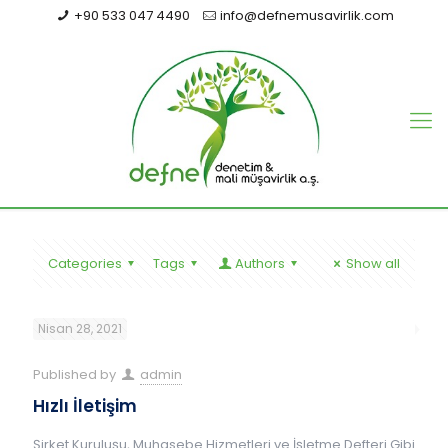
+90 533 047 4490
info@defnemusavirlik.com
Categories
Tags
Authors
Show all
Nisan 28, 2021
Published by
admin
Hızlı İletişim
Şirket Kuruluşu, Muhasebe Hizmetleri ve İşletme Defteri Gibi