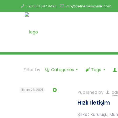
+90 533 047 4490
info@defnemusavirlik.com
Filter by
Categories
Tags
Nisan 28, 2021
Published by
ad
Hızlı İletişim
Şirket Kuruluşu, Mu