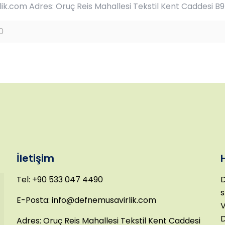
k.com Adres: Oruç Reis Mahallesi Tekstil Kent Caddesi B9
0
İletişim
Tel: +90 533 047 4490
D
s
E-Posta: info@defnemusavirlik.com
V
D
Adres: Oruç Reis Mahallesi Tekstil Kent Caddesi