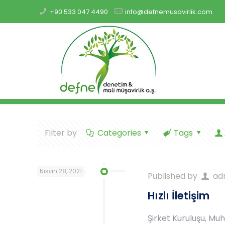
+90 533 047 4490
info@defnemusavirlik.com
Filter by
Categories
Tags
Nisan 28, 2021
Published by
ad
Hızlı İletişim
Şirket Kuruluşu, Mu