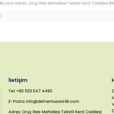
k.com Adres: Oruç Reis Mahallesi Tekstil Kent Caddesi B9
0
İletişim
Tel: +90 533 047 4490
D
s
E-Posta: info@defnemusavirlik.com
V
D
Adres: Oruç Reis Mahallesi Tekstil Kent Caddesi