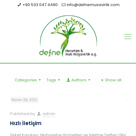
+90 533 047 4490
info@defnemusavirlik.com
Categories
Tags
Authors
Show all
Nisan 28, 2021
Published by
admin
Hızlı İletişim
Şirket Kuruluşu, Muhasebe Hizmetleri ve İşletme Defteri Gibi