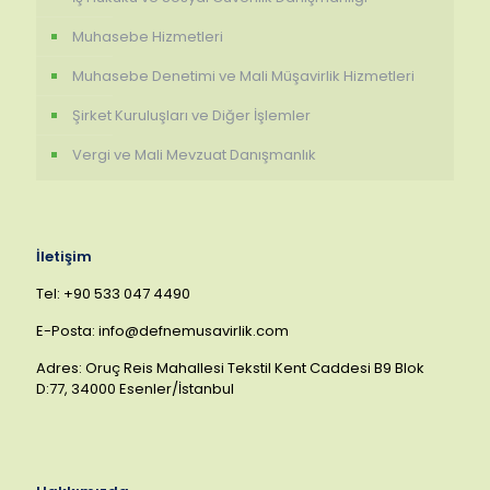
Muhasebe Hizmetleri
Muhasebe Denetimi ve Mali Müşavirlik Hizmetleri
Şirket Kuruluşları ve Diğer İşlemler
Vergi ve Mali Mevzuat Danışmanlık
İletişim
Tel: +90 533 047 4490
E-Posta: info@defnemusavirlik.com
Adres: Oruç Reis Mahallesi Tekstil Kent Caddesi B9 Blok
D:77, 34000 Esenler/İstanbul