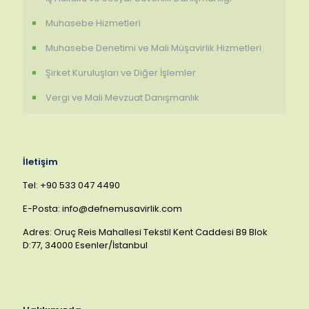
Muhasebe Hizmetleri
Muhasebe Denetimi ve Mali Müşavirlik Hizmetleri
Şirket Kuruluşları ve Diğer İşlemler
Vergi ve Mali Mevzuat Danışmanlık
İletişim
Tel: +90 533 047 4490
E-Posta: info@defnemusavirlik.com
Adres: Oruç Reis Mahallesi Tekstil Kent Caddesi B9 Blok
D:77, 34000 Esenler/İstanbul