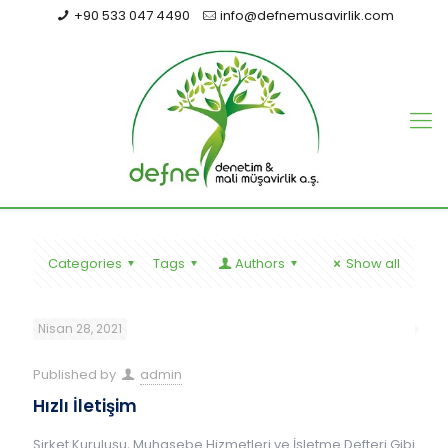
+90 533 047 4490
info@defnemusavirlik.com
Categories
Tags
Authors
Show all
Nisan 28, 2021
Published by
admin
Hızlı İletişim
Şirket Kuruluşu, Muhasebe Hizmetleri ve İşletme Defteri Gibi