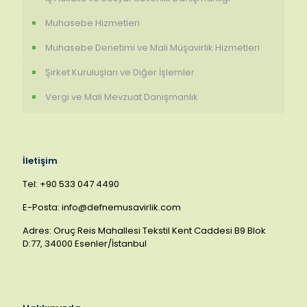
Muhasebe Hizmetleri
Muhasebe Denetimi ve Mali Müşavirlik Hizmetleri
Şirket Kuruluşları ve Diğer İşlemler
Vergi ve Mali Mevzuat Danışmanlık
İletişim
Tel: +90 533 047 4490
E-Posta: info@defnemusavirlik.com
Adres: Oruç Reis Mahallesi Tekstil Kent Caddesi B9 Blok
D:77, 34000 Esenler/İstanbul