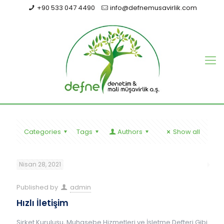
+90 533 047 4490
info@defnemusavirlik.com
Categories
Tags
Authors
Show all
Nisan 28, 2021
Published by
admin
Hızlı İletişim
Şirket Kuruluşu, Muhasebe Hizmetleri ve İşletme Defteri Gibi