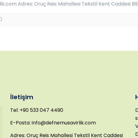
k.com Adres: Oruç Reis Mahallesi Tekstil Kent Caddesi B9
0
İletişim
Tel: +90 533 047 4490
D
s
E-Posta: info@defnemusavirlik.com
V
D
Adres: Oruç Reis Mahallesi Tekstil Kent Caddesi