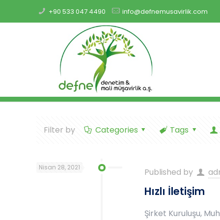
+90 533 047 4490
info@defnemusavirlik.com
Filter by
Categories
Tags
Nisan 28, 2021
Published by
ad
Hızlı İletişim
Şirket Kuruluşu, Mu