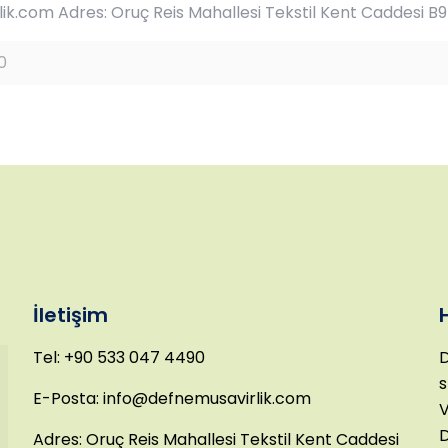
k.com Adres: Oruç Reis Mahallesi Tekstil Kent Caddesi B9
0
İletişim
Tel: +90 533 047 4490
D
s
E-Posta: info@defnemusavirlik.com
V
D
Adres: Oruç Reis Mahallesi Tekstil Kent Caddesi