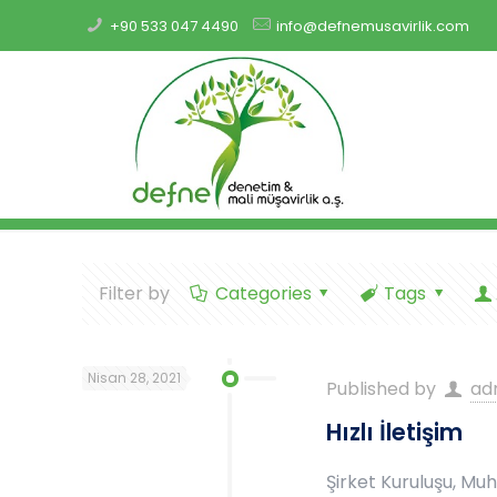
+90 533 047 4490
info@defnemusavirlik.com
Filter by
Categories
Tags
Nisan 28, 2021
Published by
ad
Hızlı İletişim
Şirket Kuruluşu, Mu