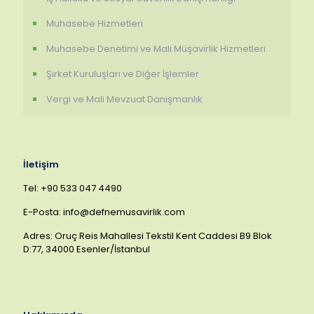
Muhasebe Hizmetleri
Muhasebe Denetimi ve Mali Müşavirlik Hizmetleri
Şirket Kuruluşları ve Diğer İşlemler
Vergi ve Mali Mevzuat Danışmanlık
İletişim
Tel: +90 533 047 4490
E-Posta: info@defnemusavirlik.com
Adres: Oruç Reis Mahallesi Tekstil Kent Caddesi B9 Blok
D:77, 34000 Esenler/İstanbul