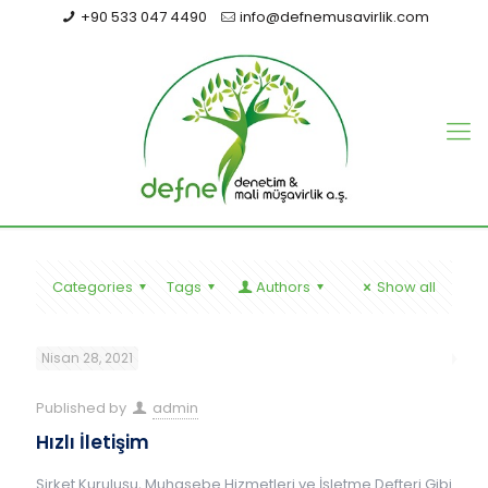
+90 533 047 4490
info@defnemusavirlik.com
Categories
Tags
Authors
Show all
Nisan 28, 2021
Published by
admin
Hızlı İletişim
Şirket Kuruluşu, Muhasebe Hizmetleri ve İşletme Defteri Gibi