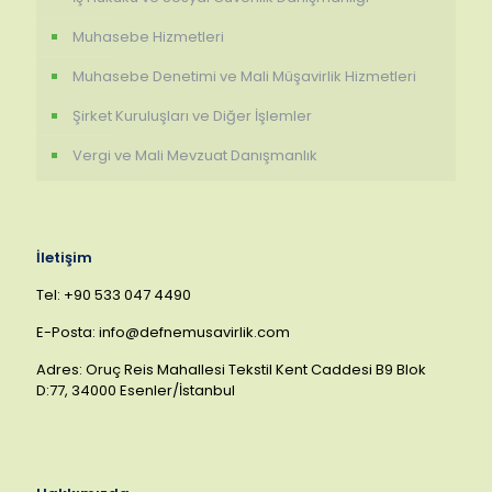
Muhasebe Hizmetleri
Muhasebe Denetimi ve Mali Müşavirlik Hizmetleri
Şirket Kuruluşları ve Diğer İşlemler
Vergi ve Mali Mevzuat Danışmanlık
İletişim
Tel: +90 533 047 4490
E-Posta: info@defnemusavirlik.com
Adres: Oruç Reis Mahallesi Tekstil Kent Caddesi B9 Blok
D:77, 34000 Esenler/İstanbul