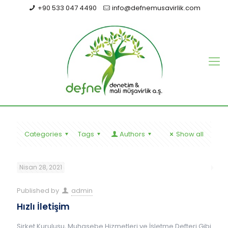
+90 533 047 4490
info@defnemusavirlik.com
Categories
Tags
Authors
Show all
Nisan 28, 2021
Published by
admin
Hızlı İletişim
Şirket Kuruluşu, Muhasebe Hizmetleri ve İşletme Defteri Gibi