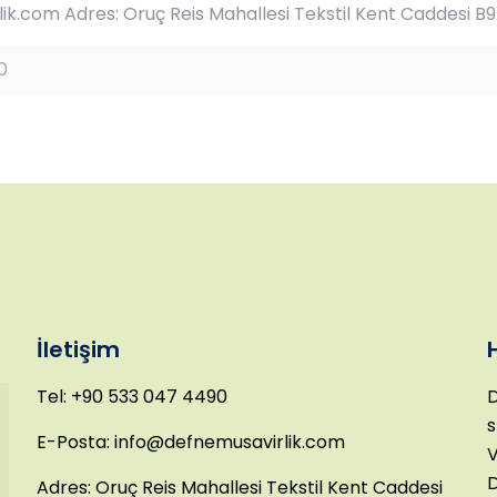
k.com Adres: Oruç Reis Mahallesi Tekstil Kent Caddesi B9
0
İletişim
Tel: +90 533 047 4490
D
s
E-Posta: info@defnemusavirlik.com
V
D
Adres: Oruç Reis Mahallesi Tekstil Kent Caddesi