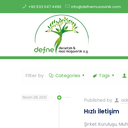
+90 533 047 4490
info@defnemusavirlik.com
Filter by
Categories
Tags
Nisan 28, 2021
Published by
ad
Hızlı İletişim
Şirket Kuruluşu, Mu